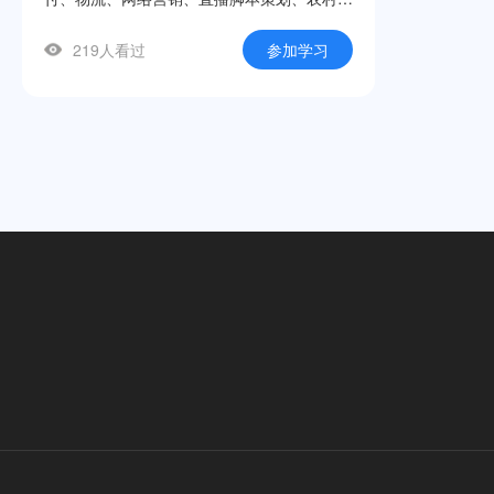
商、跨境电商及法律法规十大模块，帮助学生
219人看过
参加学习
快速建立电商知识框架，掌握店铺运营、直播
带货、网络推广等实用技能。课程立足中职学
生认知规律，采用“理论精讲+案例解析+实操
演示”三位一体的呈现方式，每节微课聚焦一
个核心知识点，时长紧凑、重点突出。本系列
微课是自治区级现代职业教育发展专项资
金“双优”建设项目的标志性成果之一，适用于
中职电子商务专业教学、技能竞赛辅导及社会
培训等场景。