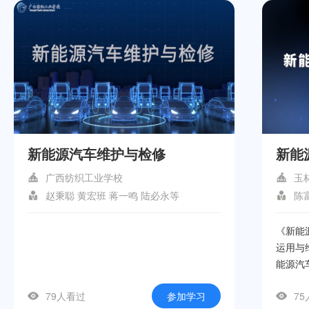
新能源汽车维护与检修
新能
广西纺织工业学校
玉
赵秉聪 黄宏班 蒋一鸣 陆必永等
陈
《新能
运用与
能源汽
入探讨
79人看过
参加学习
7
用、新