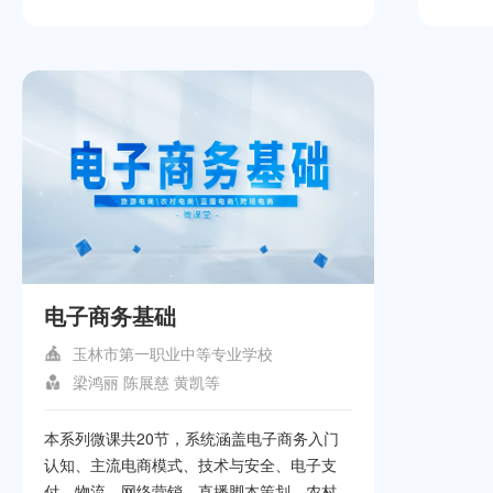
能源汽
源汽车
程主要
模式，
多种教
工具，
断方法
障的快
策略与
障至关
掌握新
略和方
电子商务基础
玉林市第一职业中等专业学校
梁鸿丽 陈展慈 黄凯等
本系列微课共20节，系统涵盖电子商务入门
认知、主流电商模式、技术与安全、电子支
付、物流、网络营销、直播脚本策划、农村电