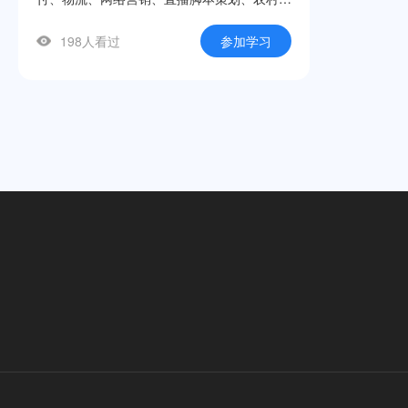
商、跨境电商及法律法规十大模块，帮助学生
198人看过
参加学习
快速建立电商知识框架，掌握店铺运营、直播
带货、网络推广等实用技能。课程立足中职学
生认知规律，采用“理论精讲+案例解析+实操
演示”三位一体的呈现方式，每节微课聚焦一
个核心知识点，时长紧凑、重点突出。本系列
微课是自治区级现代职业教育发展专项资
金“双优”建设项目的标志性成果之一，适用于
中职电子商务专业教学、技能竞赛辅导及社会
培训等场景。