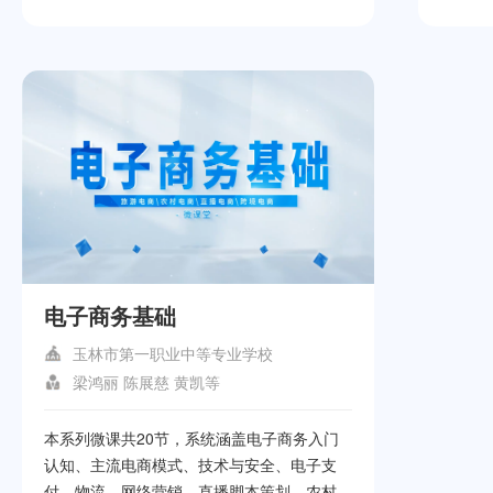
能源汽
源汽车
程主要
模式，
多种教
工具，
断方法
障的快
策略与
障至关
掌握新
略和方
电子商务基础
玉林市第一职业中等专业学校
梁鸿丽 陈展慈 黄凯等
本系列微课共20节，系统涵盖电子商务入门
认知、主流电商模式、技术与安全、电子支
付、物流、网络营销、直播脚本策划、农村电