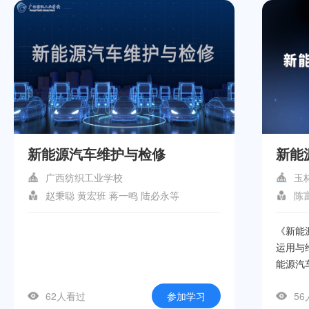
新能源汽车维护与检修
新能
广西纺织工业学校
玉
赵秉聪 黄宏班 蒋一鸣 陆必永等
陈
《新能
运用与
能源汽
入探讨
62人看过
参加学习
5
用、新