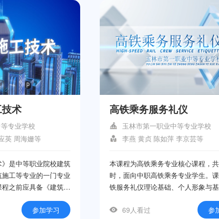
工技术
高铁乘务服务礼仪
中等专业学校
玉林市第一职业中等专业学校
应英 周海姗等
李燕 黄贞 陈如萍 李京芸等
术》是中等职业院校建筑
本课程为高铁乘务专业核心课程，共
筑施工等专业的一门专业
时，面向中职高铁乘务专业学生。课
课程之前应具备《建筑制
铁服务礼仪理论基础、个人形象与基
建筑材料与构造》等专业
岗位场景服务礼仪、特殊场景与应急
参加学习
69人看过
参
学习，旨在为学生毕业实
个模块进行教学，培养学生规范的服