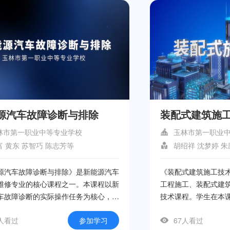
源汽车故障诊断与排除
装配式建筑施
林市第一职业中等专业学校
玉林市第一职业
富 黄东 苏智巧 陈志芳等
胡绍祥 沈梦婷 朱
源汽车故障诊断与排除》是新能源汽车
《装配式建筑施工技
维修专业的核心课程之一。本课程以新
工程施工、装配式建
车故障诊断的实际操作任务为核心，深
技术课程。学生在本
了新能源汽车的安全防护知识及其应
图》《建筑识图》《
6人看过
参加学习
67人看过
能源汽车电气系统故障诊断与排除、新
知识。通过本课程的