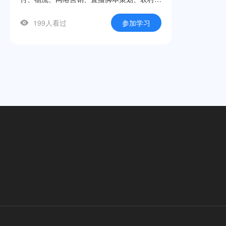
商、跨境电商及法律法规十大模块，帮助学生
199人看过
参加学习
快速建立电商知识框架，掌握店铺运营、直播
带货、网络推广等实用技能。课程立足中职学
生认知规律，采用“理论精讲+案例解析+实操
演示”三位一体的呈现方式，每节微课聚焦一
个核心知识点，时长紧凑、重点突出。本系列
微课是自治区级现代职业教育发展专项资
金“双优”建设项目的标志性成果之一，适用于
中职电子商务专业教学、技能竞赛辅导及社会
培训等场景。