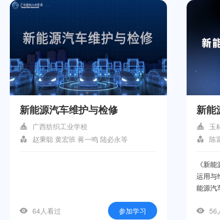
新能源汽车维护与检修
新能
广西纺织工业学校
玉
赵秉聪 黄宏班 蒋一鸣 陆必永等
陈
《新能
运用与
能源汽
入探讨
64人看过
参加学习
5
用、新