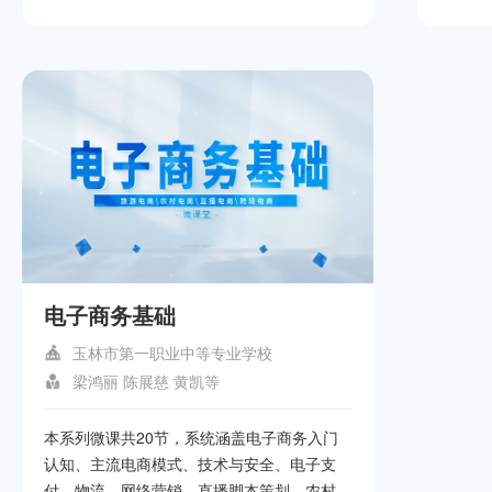
能源汽
源汽车
程主要
模式，
多种教
工具，
断方法
障的快
策略与
障至关
掌握新
略和方
电子商务基础
玉林市第一职业中等专业学校
梁鸿丽 陈展慈 黄凯等
本系列微课共20节，系统涵盖电子商务入门
认知、主流电商模式、技术与安全、电子支
付、物流、网络营销、直播脚本策划、农村电