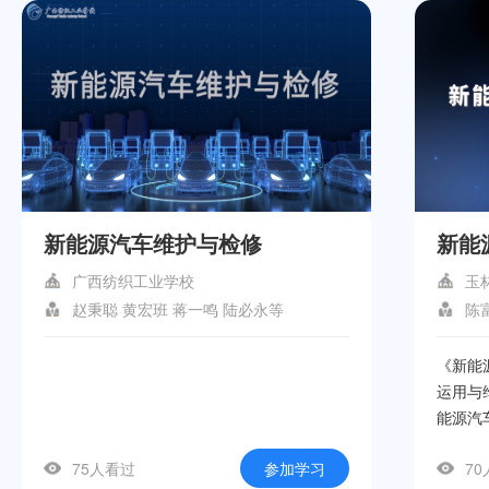
新能源汽车维护与检修
新能
广西纺织工业学校
玉
赵秉聪 黄宏班 蒋一鸣 陆必永等
陈
《新能
运用与
能源汽
入探讨
75人看过
参加学习
7
用、新