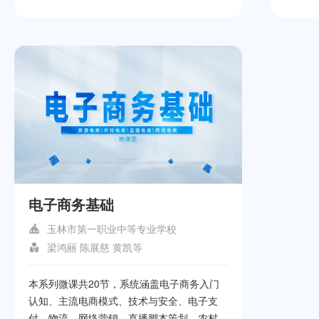
能源汽
源汽车
程主要
模式，
多种教
工具，
断方法
障的快
策略与
障至关
掌握新
略和方
电子商务基础
玉林市第一职业中等专业学校
梁鸿丽 陈展慈 黄凯等
本系列微课共20节，系统涵盖电子商务入门
认知、主流电商模式、技术与安全、电子支
付、物流、网络营销、直播脚本策划、农村电