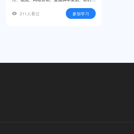
商、跨境电商及法律法规十大模块，帮助学生
211人看过
参加学习
快速建立电商知识框架，掌握店铺运营、直播
带货、网络推广等实用技能。课程立足中职学
生认知规律，采用“理论精讲+案例解析+实操
演示”三位一体的呈现方式，每节微课聚焦一
个核心知识点，时长紧凑、重点突出。本系列
微课是自治区级现代职业教育发展专项资
金“双优”建设项目的标志性成果之一，适用于
中职电子商务专业教学、技能竞赛辅导及社会
培训等场景。